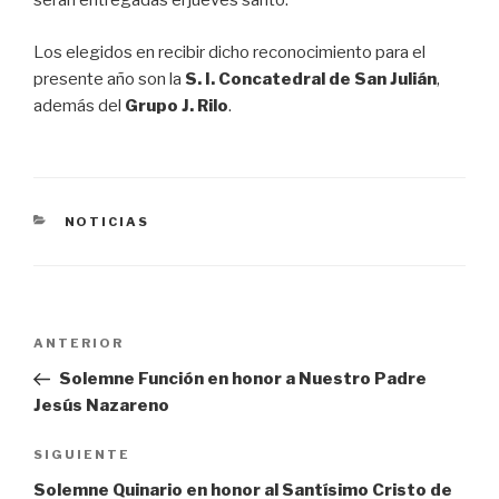
serán entregadas el jueves santo.
Los elegidos en recibir dicho reconocimiento para el
presente año son la
S. I. Concatedral de San Julián
,
además del
Grupo J. Rilo
.
CATEGORÍAS
NOTICIAS
Navegación
ANTERIOR
Entrada
de
anterior:
Solemne Función en honor a Nuestro Padre
entradas
Jesús Nazareno
SIGUIENTE
Siguiente
entrada
Solemne Quinario en honor al Santísimo Cristo de