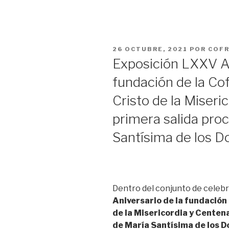
PUBLICADO
26 OCTUBRE, 2021
POR
COFR
EL
Exposición LXXV An
fundación de la Cof
Cristo de la Miseri
primera salida pro
Santísima de los D
Dentro del conjunto de celeb
Aniversario de la fundación 
de la Misericordia y Centena
de María Santísima de los D