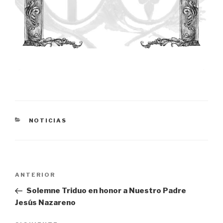
CATEGORÍAS
NOTICIAS
Navegación
ANTERIOR
Entrada
de
anterior:
Solemne Triduo en honor a Nuestro Padre
entradas
Jesús Nazareno