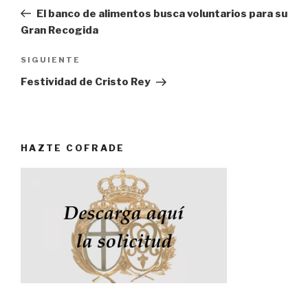
de
anterior:
El banco de alimentos busca voluntarios para su
entradas
Gran Recogida
SIGUIENTE
Siguiente
entrada
Festividad de Cristo Rey
HAZTE COFRADE